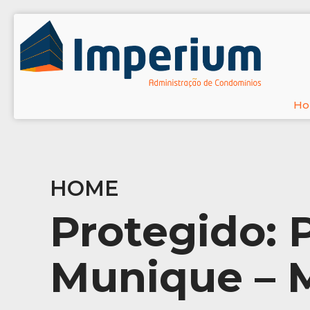
H
HOME
Protegido: 
Munique – 