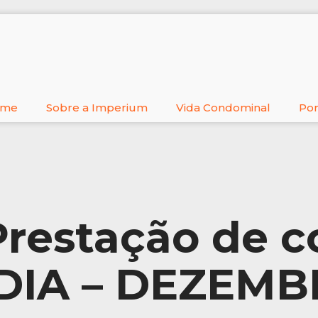
ome
Sobre a Imperium
Vida Condominal
Por
Prestação de c
IA – DEZEMB