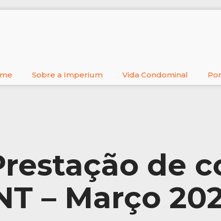
ome
Sobre a Imperium
Vida Condominal
Por
Prestação de c
T – Março 20