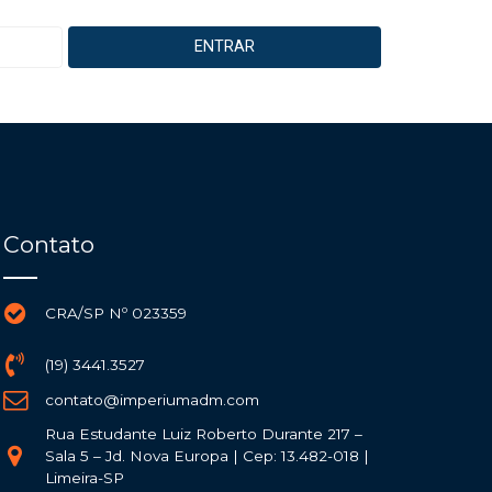
Contato
CRA/SP Nº 023359
(19) 3441.3527
contato@imperiumadm.com
Rua Estudante Luiz Roberto Durante 217 –
Sala 5 – Jd. Nova Europa | Cep: 13.482-018 |
Limeira-SP