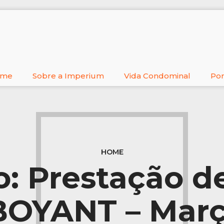
ome
Sobre a Imperium
Vida Condominal
Por
HOME
: Prestação d
OYANT – Març