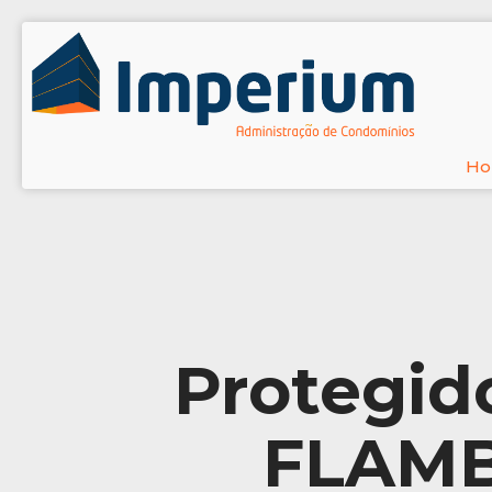
H
Protegido
FLAMB